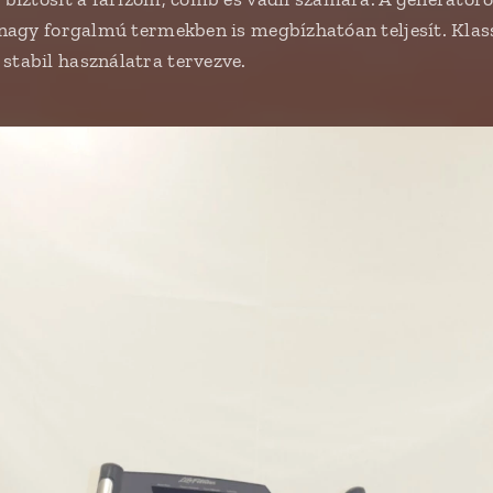
y nagy forgalmú termekben is megbízhatóan teljesít. Klas
stabil használatra tervezve.