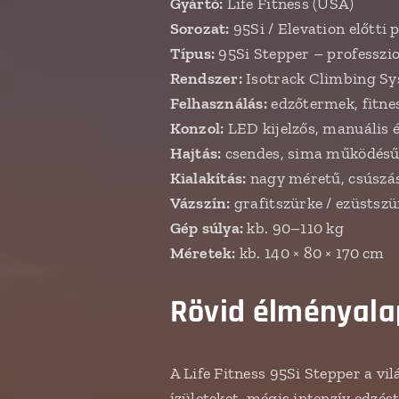
Gyártó:
Life Fitness (USA)
Sorozat:
95Si / Elevation előtti 
Típus:
95Si Stepper – professzi
Rendszer:
Isotrack Climbing Sys
Felhasználás:
edzőtermek, fitne
Konzol:
LED kijelzős, manuális 
Hajtás:
csendes, sima működésű g
Kialakítás:
nagy méretű, csúszás
Vázszín:
grafitszürke / ezüstszü
Gép súlya:
kb. 90–110 kg
Méretek:
kb. 140 × 80 × 170 cm
Rövid élményalap
A Life Fitness 95Si Stepper a v
ízületeket, mégis intenzív edzés