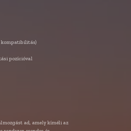
kompatibilitás)
ási pozícióval
álmozgást ad, amely kíméli az
os rendszer csendes és