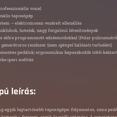
professzionális vonal
onális taposógép
tem – elektromosan vezérelt ellenállás
szklubok, hotelek, nagy forgalmú létesítmények
és előre programozott edzésmódokkal (Polar pulzusmérő 
enerátoros rendszer (nem igényel hálózati terhelést)
mentes pedálok; ergonomikus kapaszkodók több kéztart
rke ipari acélváz
ú leírás:
ilág egyik legtartósabb taposógépe: folyamatos, sima ped
t biztosít a farizom, comb és vádli számára. A generátor