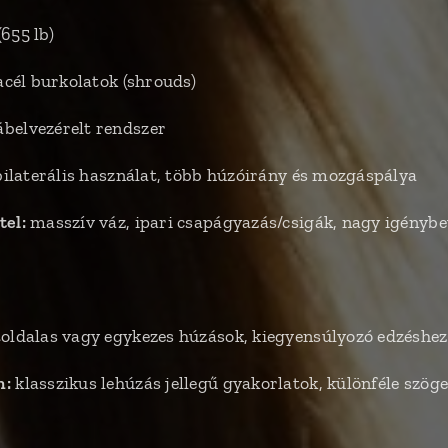
(655 lb)
acél burkolatok (shrouds)
belvezérelt rendszer
 bilaterális használat, több húzóirány és mozgáspálya
tel:
masszív váz, ipari csapágyazás/csigák, nagy igénybe
oldalas vagy egykezes húzások, kiegyensúlyozó edzéshez 
n:
klasszikus lehúzás jellegű gyakorlatok, különféle szöge