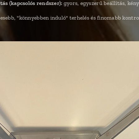
tás (kapcsolós rendszer):
gyors, egyszerű beállítás, ké
esebb, "könnyebben induló" terhelés és finomabb kontro