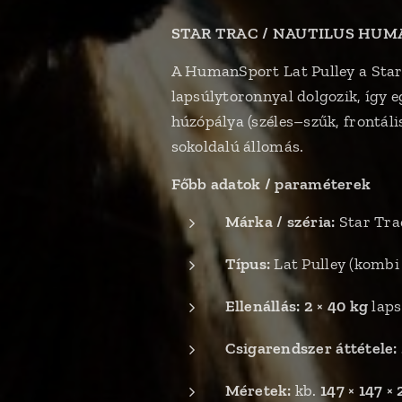
STAR TRAC / NAUTILUS HUMANSP
A HumanSport Lat Pulley a Star
lapsúlytoronnyal dolgozik, így eg
húzópálya (széles–szűk, frontális
sokoldalú állomás.
Főbb adatok / paraméterek
Márka / széria:
Star Tra
Típus:
Lat Pulley (kombi 
Ellenállás:
2 × 40 kg
laps
Csigarendszer áttétele:
Méretek:
kb.
147 × 147 ×