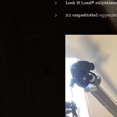
Lock N Load® súlyválasz
2:1 csigaáttétel:
egyenlet