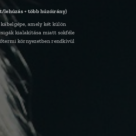
ehúzás + több húzóirány)
kábelgépe, amely két külön
csigák kialakítása miatt sokféle
edzőtermi környezetben rendkívül