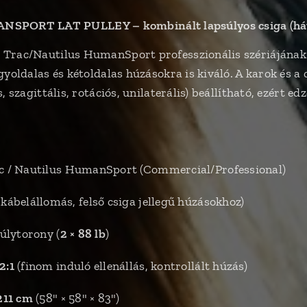
ORT LAT PULLEY – kombinált lapsúlyos csiga (hát/l
 Trac/Nautilus HumanSport professzionális szériájának 
yoldalas és kétoldalas húzásokra is kiváló. A karok és a 
, szagittális, rotációs, unilaterális) beállítható, ezért 
c / Nautilus HumanSport (Commercial/Professional)
kábelállomás, felső csiga jellegű húzásokhoz)
úlytorony (
2 × 88 lb
)
2:1
(finom induló ellenállás, kontrollált húzás)
 211 cm
(58" × 58" × 83")