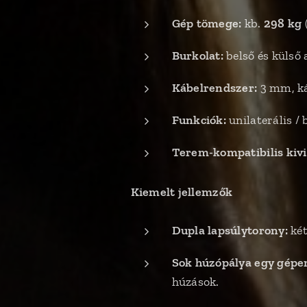
Gép tömege:
kb.
298 kg
Burkolat:
belső és külső 
Kábelrendszer:
3 mm, ká
Funkciók:
unilaterális /
Terem-kompatibilis kivi
Kiemelt jellemzők
Dupla lapsúlytorony:
két
Sok húzópálya egy gépe
húzások.