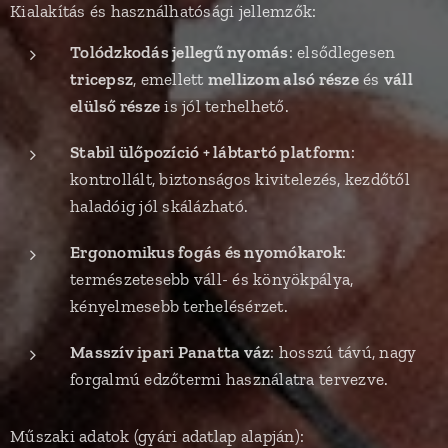
Kialakítás és használhatósági jellemzők:
Tolódzkodás jellegű nyomás
: elsődlegesen
tricepsz
, emellett
mellizom alsó része
és
váll
elülső része
is jól terhelhető.
Stabil ülőpozíció + lábtartó platform
:
kontrollált, biztonságos kivitelezés, kezdőtől
haladóig jól skálázható.
Ergonomikus fogás és nyomókarok
:
természetesebb váll- és könyökpálya,
kényelmesebb terhelésérzet.
Masszív ipari Panatta váz
: hosszú távú, nagy
forgalmú edzőtermi használatra tervezve.
Műszaki adatok (gyári adatlap alapján):