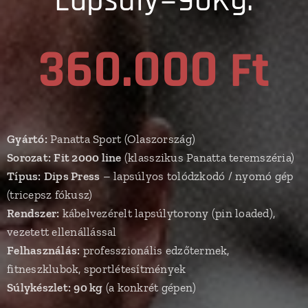
Lapsúly=90Kg.
360.000
Ft
Gyártó:
Panatta Sport (Olaszország)
Sorozat:
Fit 2000 line
(klasszikus Panatta teremszéria)
Típus:
Dips Press
– lapsúlyos tolódzkodó / nyomó gép
(tricepsz fókusz)
Rendszer:
kábelvezérelt lapsúlytorony (pin loaded),
vezetett ellenállással
Felhasználás:
professzionális edzőtermek,
fitneszklubok, sportlétesítmények
Súlykészlet:
90 kg
(a konkrét gépen)