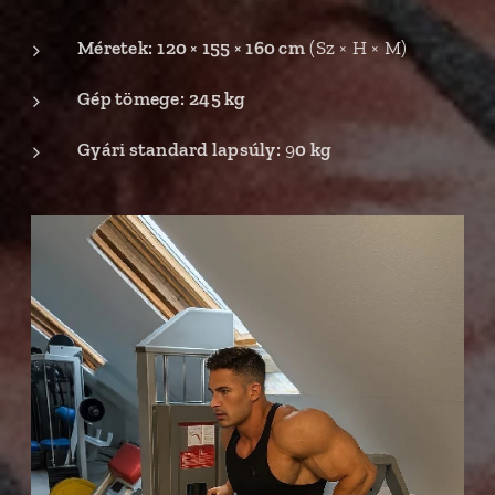
Méretek:
120 × 155 × 160 cm
(Sz × H × M)
Gép tömege:
245 kg
Gyári standard lapsúly:
9
0 kg