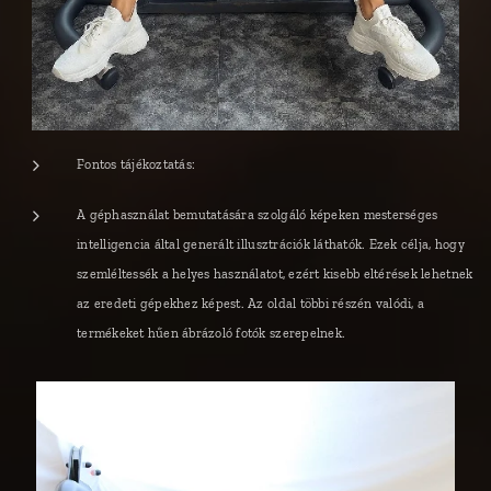
Fontos tájékoztatás:
A géphasználat bemutatására szolgáló képeken mesterséges
intelligencia által generált illusztrációk láthatók. Ezek célja, hogy
szemléltessék a helyes használatot, ezért kisebb eltérések lehetnek
az eredeti gépekhez képest. Az oldal többi részén valódi, a
termékeket hűen ábrázoló fotók szerepelnek.