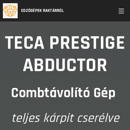
EDZŐGÉPEK RAKTÁRRÓL
TECA PRESTIGE
ABDUCTOR
Combtávolító Gép
teljes kárpit cserélve