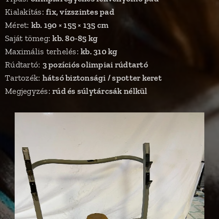
Kialakítás:
fix, vízszintes pad
Méret:
kb. 190 × 155 × 135 cm
Saját tömeg:
kb. 80-85 kg
Maximális terhelés:
kb. 310 kg
Rúdtartó:
3 pozíciós olimpiai rúdtartó
Tartozék:
hátsó biztonsági / spotter keret
Megjegyzés:
rúd és súlytárcsák nélkül