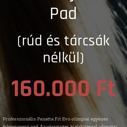
Pad
(rúd és tárcsák
nélkül)
160.000 Ft
Professzionális Panatta Fit Evo olimpiai egyenes
fekvenyomó pad, fix vízszintes kialakítással, olimpiai