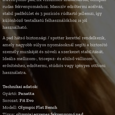
rudas fekvenyomáshoz. Masszív edzőtermi acélváz,
stabil padfelület és 3 pozíciós rúdtartó jellemzi, így
különböző testalkatú felhasználókhoz is jól
használható.
A pad hátsó biztonsági / spotter kerettel rendelkezik,
amely nagyobb súlyos nyomásoknál segíti a biztosító
személy munkáját és növeli a szerkezet stabilitását.
Ideális mellizom-, tricepsz- és elülső vállizom-
erősítéshez, edzőtermi, stúdiós vagy igényes otthoni
használatra.
Technikai adatok:
Gyártó:
Panatta
Sorozat:
Fit Evo
Modell:
Olympic Flat Bench
Típus:
olimpiai egyenes fekvenyomó pad