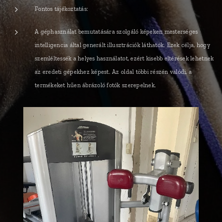
Fontos tájékoztatás:
A géphasználat bemutatására szolgáló képeken mesterséges
intelligencia által generált illusztrációk láthatók. Ezek célja, hogy
szemléltessék a helyes használatot, ezért kisebb eltérések lehetnek
az eredeti gépekhez képest. Az oldal többi részén valódi, a
termékeket hűen ábrázoló fotók szerepelnek.