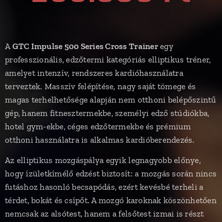
A
GTC Impulse 500 Series Cross Trainer
egy
professzionális, edzőtermi kategóriás elliptikus tréner,
amelyet intenzív, rendszeres kardióhasználatra
terveztek. Masszív felépítése, nagy saját tömege és
magas terhelhetősége alapján nem otthoni belépőszintű
gép, hanem fitnesztermekbe, személyi edző stúdiókba,
hotel gym-ekbe, céges edzőtermekbe és prémium
otthoni használatra is alkalmas kardióberendezés.
Az elliptikus mozgáspálya egyik legnagyobb előnye,
hogy ízületkímélő edzést biztosít: a mozgás során nincs
futáshoz hasonló becsapódás, ezért kevésbé terheli a
térdet, bokát és csípőt. A mozgó karoknak köszönhetően
nemcsak az alsótest, hanem a felsőtest izmai is részt