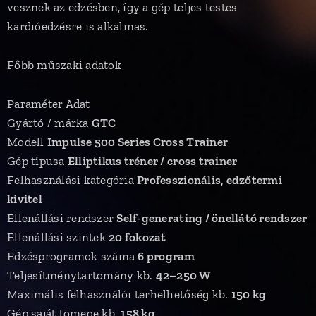
vesznek az edzésben, így a gép teljes testes
kardióedzésre is alkalmas.
Főbb műszaki adatok
Paraméter Adat
Gyártó / márka
GTC
Modell
Impulse 500 Series Cross Trainer
Gép típusa
Elliptikus tréner / cross trainer
Felhasználási kategória
Professzionális, edzőtermi
kivitel
Ellenállási rendszer
Self-generating / önellátó rendszer
Ellenállási szintek
20 fokozat
Edzésprogramok száma
6 program
Teljesítménytartomány kb.
42–250 W
Maximális felhasználói terhelhetőség kb.
150 kg
Gép saját tömege kb.
158 kg