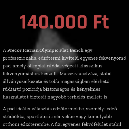
140.000 Ft
A
Precor Icarian Olympic Flat Bench
egy
professzionális, edzőtermi kivitelű egyenes fekvenyomó
pad, amely olimpiai rúddal végzett klasszikus
fekvenyomáshoz készült. Masszív acélváza, stabil
állványszerkezete és több magasságban elérhető
rúdtartó pozíciója biztonságos és kényelmes
használatot biztosít nagyobb terhelés mellett is.
A pad ideális választás edzőtermekbe, személyi edző
stúdiókba, sportlétesítményekbe vagy komolyabb
otthoni edzőterembe. A fix, egyenes fekvőfelület stabil