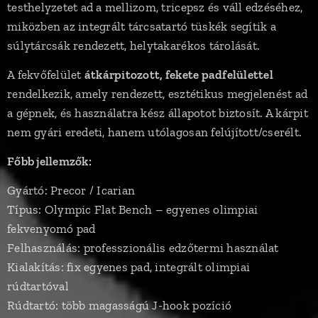
testhelyzetet ad a mellizom, tricepsz és váll edzéséhez,
miközben az integrált tárcsatartó tüskék segítik a
súlytárcsák rendezett, helytakarékos tárolását.
A fekvőfelület
átkárpitozott, fekete padfelülettel
rendelkezik, amely rendezett, esztétikus megjelenést ad
a gépnek, és használatra kész állapotot biztosít. A kárpit
nem gyári eredeti, hanem utólagosan felújított/cserélt.
Főbb jellemzők:
Gyártó: Precor / Icarian
Típus: Olympic Flat Bench – egyenes olimpiai
fekvenyomó pad
Felhasználás: professzionális edzőtermi használat
Kialakítás: fix egyenes pad, integrált olimpiai
rúdtartóval
Rúdtartó: több magasságú J-hook pozíció