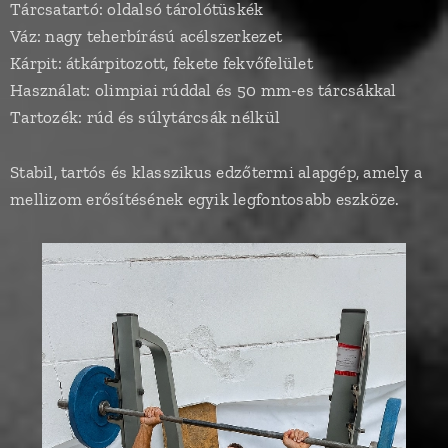
Tárcsatartó: oldalsó tárolótüskék
Váz: nagy teherbírású acélszerkezet
Kárpit: átkárpitozott, fekete fekvőfelület
Használat: olimpiai rúddal és 50 mm-es tárcsákkal
Tartozék: rúd és súlytárcsák nélkül
Stabil, tartós és klasszikus edzőtermi alapgép, amely a
mellizom erősítésének egyik legfontosabb eszköze.