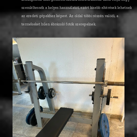
szemléltessék a helyes használatot, ezért kisebb eltérések lehetnek
az eredeti gépekhez képest. Az oldal többi részén valódi, a
termékeket hűen ábrázoló fotók szerepelnek.