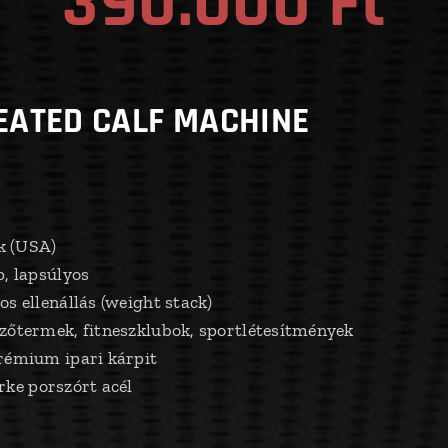
390.000 Ft
SEATED CALF MACHINE
k (USA)
p, lapsúlyos
os ellenállás (weight stack)
dzőtermek, fitneszklubok, sportlétesítmények
rémium ipari kárpit
rke porszórt acél