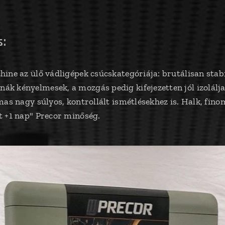
s:
ine az ülő vádligépek csúcskategóriája: brutálisan stabi
 kényelmesek, a mozgás pedig kifejezetten jól izolálja a
mas nagy súlyos, kontrollált ismétlésekhez is. Halk, fi
t +1 nap" Precor minőség.