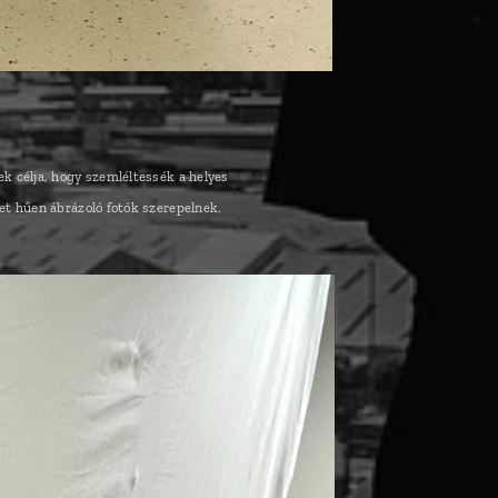
ek célja, hogy szemléltessék a helyes
et hűen ábrázoló fotók szerepelnek.