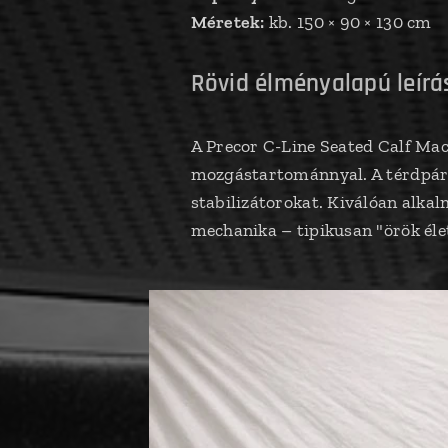
Méretek:
kb. 150 × 90 × 130 cm
Rövid élményalapú leírá
A Precor C-Line Seated Calf Mach
mozgástartománnyal. A térdpárnák
stabilizátorokat. Kiválóan alkal
mechanika – tipikusan "örök éle