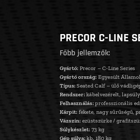
PRECOR C-LINE 
Főbb jellemzők:
Gyártó:
Precor – C-Line Series
Gyártó ország:
Egyesült Államo
Típus:
Seated Calf – ülő vádligé
Rendszer:
kábelvezérelt, lapsúly
Felhasználás:
professzionális e
Kárpit:
fekete, nagy sűrűségű, p
Vázszín:
ezüstszürke / grafitszü
Súlykészlet:
73 kg
Gép súlya:
kb. 180 kg