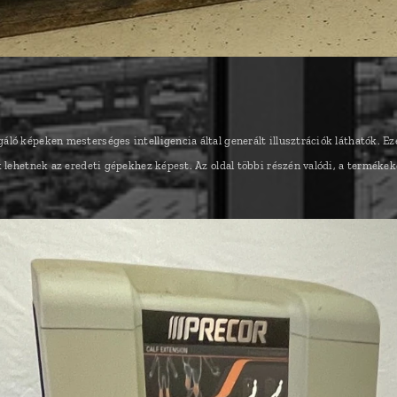
ló képeken mesterséges intelligencia által generált illusztrációk láthatók. Ez
k lehetnek az eredeti gépekhez képest. Az oldal többi részén valódi, a termékek