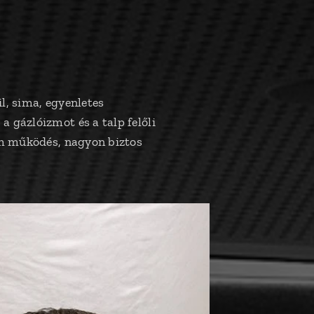
l, sima, egyenletes
 gázlóizmot és a talp felőli
nom működés, nagyon biztos