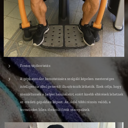
Fontos tájékoztatás:
A géphasználat bemutatására szolgáló képeken mesterséges
intelligencia által generált illusztrációk láthatók. Ezek célja, hogy
szemléltessék a helyes használatot, ezért kisebb eltérések lehetnek
az eredeti gépekhez képest. Az oldal többi részén valódi, a
termékeket hűen ábrázoló fotók szerepelnek.