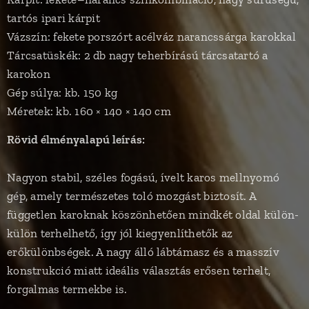
tartós ipari kárpit
Vázszín: fekete porszórt acélváz narancssárga karokkal
Tárcsatüskék: 2 db nagy teherbírású tárcsatartó a
karokon
Gép súlya: kb. 150 kg
Méretek: kb. 160 × 140 × 140 cm
Rövid élményalapú leírás:
Nagyon stabil, széles fogású, ívelt karos mellnyomó
gép, amely természetes toló mozgást biztosít. A
független karoknak köszönhetően mindkét oldal külön-
külön terhelhető, így jól kiegyenlíthetők az
erőkülönbségek. A nagy álló lábtámasz és a masszív
konstrukció miatt ideális választás erősen terhelt,
forgalmas termekbe is.