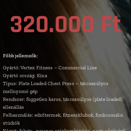
320.000 Ft
Főbb jellemzők:
Gyártó: Vertex Fitness – Commercial Line
Gyártó ország: Kína
Típus: Plate Loaded Chest Press – tárcsasúlyos
mellnyomó gép
Rendszer: független karos, tárcsasúlyos (plate loaded)
ellenállás
Felhasználás: edzőtermek, fitneszklubok, funkcionális
stúdiók
Kárpit: fekete–narancs színkombináció, nagy sűrűségű,