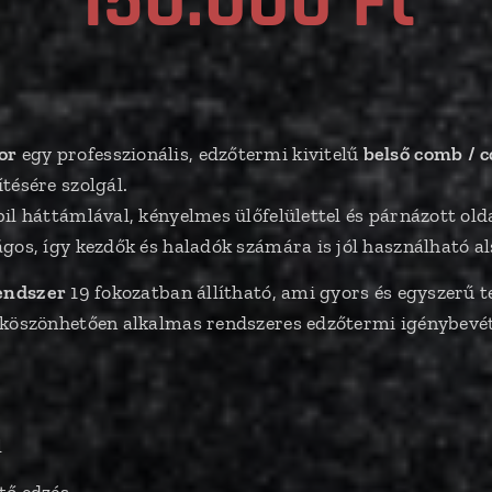
150.000 Ft
or
egy professzionális, edzőtermi kivitelű
belső comb / 
tésére szolgál.
bil háttámlával, kényelmes ülőfelülettel és párnázott o
gos, így kezdők és haladók számára is jól használható al
rendszer
19 fokozatban állítható, ami gyors és egyszerű te
 köszönhetően alkalmas rendszeres edzőtermi igénybevét
l