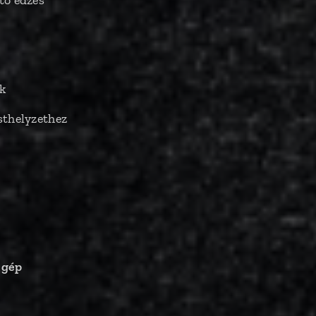
tő edzés
k
sthelyzethez
 gép