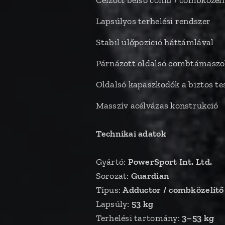
Célzott belső comb / combközelí
Lapsúlyos terhelési rendszer
Stabil ülőpozíció háttámlával
Párnázott oldalsó combtámaszo
Oldalsó kapaszkodók a biztos te
Masszív acélvázas konstrukció
Technikai adatok
Gyártó:
PowerSport Int. Ltd.
Sorozat:
Guardian
Típus:
Adductor / combközelítő
Lapsúly:
53 kg
Terhelési tartomány:
3–53 kg