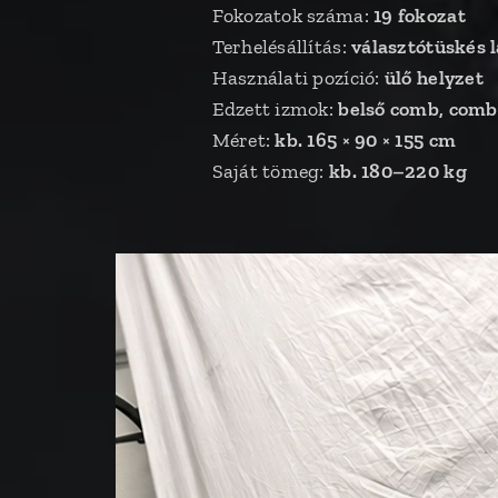
Fokozatok száma:
19 fokozat
Terhelésállítás:
választótüskés 
Használati pozíció:
ülő helyzet
Edzett izmok:
belső comb, combk
Méret:
kb. 165 × 90 × 155 cm
Saját tömeg:
kb. 180–220 kg