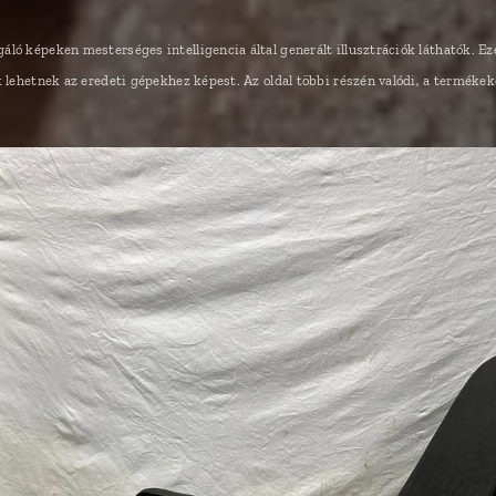
ló képeken mesterséges intelligencia által generált illusztrációk láthatók. Ez
k lehetnek az eredeti gépekhez képest. Az oldal többi részén valódi, a termékek