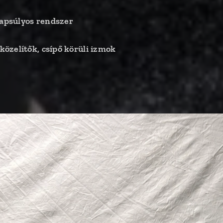
lapsúlyos rendszer
özelítők, csípő körüli izmok