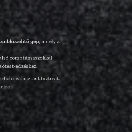
combközelítő gép
, amely a
ldalsó combtámaszokkal.
sótest-edzéshez.
rhelésválasztást biztosít.
elre.