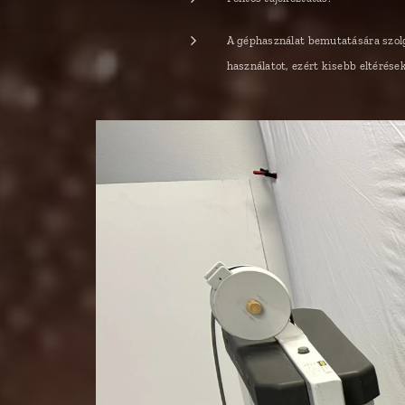
A géphasználat bemutatására szolgá
használatot, ezért kisebb eltérése