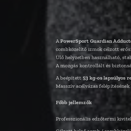
A
PowerSport Guardian Adduct
combközelítő izmok célzott erősí
Ülő helyzetben használható, sta
A mozgás kontrollált és biztonsá
A beépített
53 kg-os lapsúlyos 
Masszív acélvázas felépítésének
Főbb jellemzők
Professzionális edzőtermi kivite