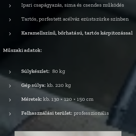
Ipari csapágyazás, sima és csendes működés
Tartós, porfestett acélváz ezüstszürke színben
Karamellszínű, bőrhatású, tartós kárpitozással
Műszaki adatok:
Súlykészlet:
80 kg
Gép súlya:
kb. 220 kg
Méretek:
kb. 130 × 120 × 150 cm
Felhasználási terület:
professzionális