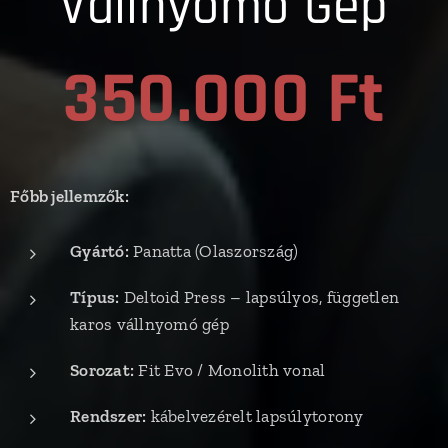
Vállnyomó Gép
350.000 Ft
Főbb jellemzők:
Gyártó:
Panatta (Olaszország)
Típus:
Deltoid Press – lapsúlyos, független
karos vállnyomó gép
Sorozat:
Fit Evo / Monolith vonal
Rendszer:
kábelvezérelt lapsúlytorony