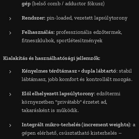
gép
(belső comb / adductor fókusz)
Rendszer:
pin-loaded, vezetett lapsúlytorony
Felhasználás:
professzionális edzőtermek,
fitneszklubok, sportlétesítmények
Kialakítás és használhatósági jellemzők:
Kényelmes térdtámasz + dupla lábtartó
: stabil
lábtámasz, jobb komfort és kontrollált mozgás.
Elöl elhelyezett lapsúlytorony
: edzőtermi
környezetben "privátabb" érzetet ad,
takarásként is működik.
Integrált mikro-terhelés (increment weights)
: a
gépen elérhető, csúsztatható kisterhelés –