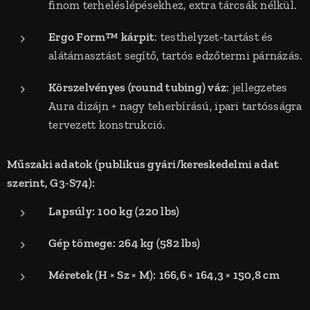
finom terheléslépésekhez, extra tárcsák nélkül.
Ergo Form™ kárpit
: testhelyzet-tartást és
alátámasztást segítő, tartós edzőtermi párnázás.
Körszelvényes (round tubing) váz
: jellegzetes
Aura dizájn + nagy teherbírású, ipari tartósságra
tervezett konstrukció.
Műszaki adatok (publikus gyári/kereskedelmi adat
szerint, G3-S74):
Lapsúly:
100 kg (220 lbs)
Gép tömege:
264 kg (582 lbs)
Méretek (H × Sz × M):
166,6 × 164,3 × 150,8 cm