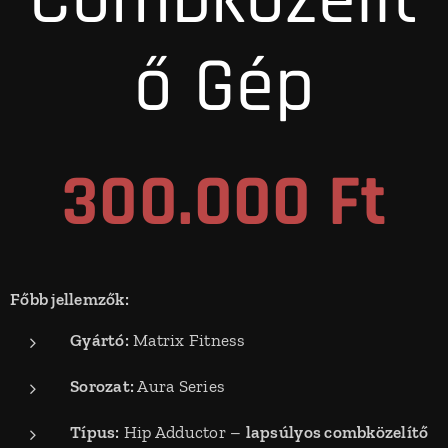
Combközelít
ő Gép
300.000 Ft
Főbb jellemzők:
Gyártó:
Matrix Fitness
Sorozat:
Aura Series
Típus:
Hip Adductor –
lapsúlyos combközelítő