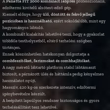
A
Panatta FIT 2000 kombinált lábprés
professzionális,
edzőtermi kivitelű alsótest-edző gép.
Kiemelt előnye, hogy
ülő, döntött és fekvő jellegű
pozícióban is használható
, ezért sokoldalúbb, mint egy
hagyományos lábtoló.
A kombinált kialakítás lehetővé teszi, hogy a gyakorlat
többféle testhelyzetből, eltérő terhelési szögben
történjen.
Ennek köszönhetően hatékonyan dolgoztatja a
combfeszítőket, farizmokat és combhajlítókat
.
A nagy méretű lábtartó platform stabil lábtámaszt
biztosít, a párnázott ülés és háttámla pedig kényelmes
használatot nyújt.
Masszív, 420 kg-os szerkezete intenzív, edzőtermi
igénybevételre készült.
A beépített lapsúlyos rendszer biztonságos és gyors
terhelésállítást tesz lehetővé.