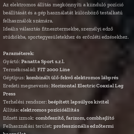
Az elektromos állítás megkönnyíti a kiinduló pozíció
beállítását és a gép használatát különböző testalkatú
felhasználók számára.
Ideális választás fitnesztermekbe, személyi edző
stúdiókba, sportegyesületekhez és erőnléti edzésekhez.
Paraméterek:
Gyártó:
Panatta Sport s.r.l.
Termékcsalád:
FIT 2000 Line
Géptípus:
kombinált ülő-fekvő elektromos lábprés
Eredeti megnevezés:
Horizontal Electric Coaxial Leg
Press
Terhelési rendszer:
beépített lapsúlyos kivitel
Állítás:
elektromos pozícióállítás
Edzett izmok:
combfeszítő, farizom, combhajlító
Felhasználási terület:
professzionális edzőtermi