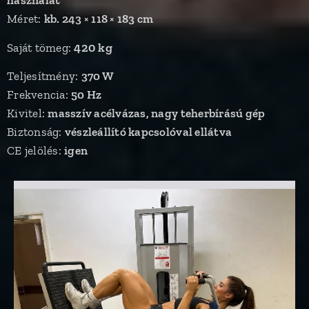
használat
Méret:
kb. 243 × 118 × 183 cm
420 kg
Saját tömeg:
Teljesítmény:
370 W
Frekvencia:
50 Hz
Kivitel:
masszív acélvázas, nagy teherbírású gép
Biztonság:
vészleállító kapcsolóval ellátva
CE jelölés:
igen