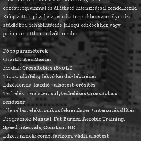
edzésprogrammal és állítható intenzitással rendelkezik.
Kifejezetten jó választás edzőtermekbe, személyi edző
stúdiókba, rehabilitációs jellegű edzésekhez vagy
prémium otthoni edzőterembe.
Főbb paraméterek:
Gyártó:
StairMaster
Modell:
CrossRobics 1650 LE
Típus:
ülő/félig fekvő kardió-lábtréner
Edzésforma:
kardió + alsótest-erősítés
Terhelési rendszer:
súlyterheléses CrossRobics
rendszer
Ellenállás:
elektronikus fékrendszer / intenzitásállítás
Programok:
Manual, Fat Burner, Aerobic Training,
Speed Intervals, Constant HR
Edzett izmok:
comb, farizom, vádli, alsótest