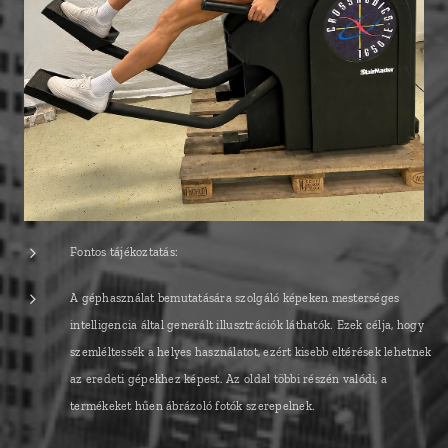
Fontos tájékoztatás:
A géphasználat bemutatására szolgáló képeken mesterséges
intelligencia által generált illusztrációk láthatók. Ezek célja, hogy
szemléltessék a helyes használatot, ezért kisebb eltérések lehetnek
az eredeti gépekhez képest. Az oldal többi részén valódi, a
termékeket hűen ábrázoló fotók szerepelnek.