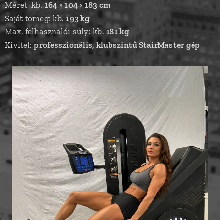
Méret: kb.
164 × 104 × 183 cm
Saját tömeg: kb.
193 kg
Max. felhasználói súly: kb.
181 kg
Kivitel:
professzionális, klubszintű StairMaster gép