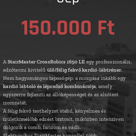
150.000 Ft
A
StairMaster CrossRobics 1650 LE
egy professzionális,
edzőtermi kivitelű
ülő/félig fekvő kardió-lábtréner
.
Nem hagyományos taposógép: a mozgása inkább egy
kardió lábtoló és lépcsőző kombinációja
, amely
egyszerre fejleszti az állóképességet és az alsótest
izomzatát.
A félig fekvő testhelyzet stabil, kényelmes és
ízületkímélőbb edzést biztosít, miközben intenzíven
dolgozik a comb, farizom és vádli.
Elektronikus StairMaster konzollal, több