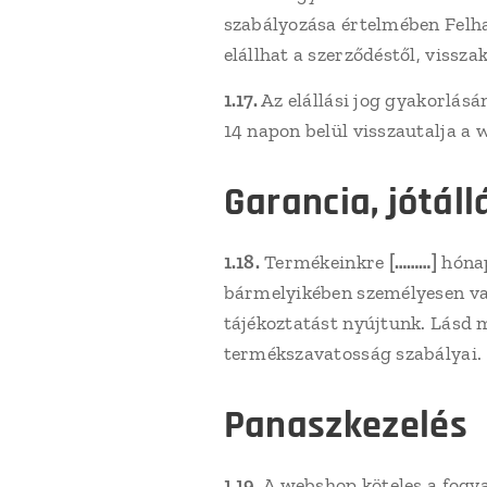
szabályozása értelmében Felha
elállhat a szerződéstől, vissz
1.17.
Az elállási jog gyakorlás
14 napon belül visszautalja a w
Garancia, jótáll
1.18.
Termékeinkre
[………]
hónap
bármelyikében személyesen vagy
tájékoztatást nyújtunk. Lásd m
termékszavatosság szabályai.
Panaszkezelés
1.19.
A webshop köteles a fogya