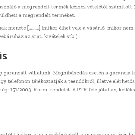
sználó a megrendelt termék kézhez vételétől számított 1
aküldheti a megrendelt terméket.
ának menete
[………]
(mikor élhet vele a vásárló, mikor nem,
ebáruház az árat, kivételek stb.)
ás
 garanciát vállalunk. Meghibásodás esetén a garancia le
 telefonon tájékoztatják a teendőkről, illetve elérhető
ég: 151/2003. Korm. rendelet. A PTK-féle jótállás, kellék
sztót tájékoztatni a székhelyéről, a panaszügyintézés he