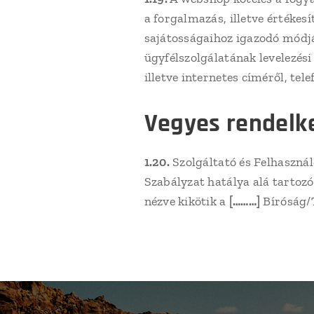
a forgalmazás, illetve értékes
sajátosságaihoz igazodó módjá
ügyfélszolgálatának levelezési 
illetve internetes címéről, tel
Vegyes rendelk
1.20.
Szolgáltató és Felhasználó
Szabályzat hatálya alá tartoz
nézve kikötik a
[………]
Bíróság/T