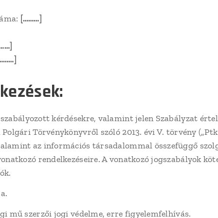
záma:
[………]
……]
………]
lkezések:
szabályozott kérdésekre, valamint jelen Szabályzat érte
 Polgári Törvénykönyvről szóló 2013. évi V. törvény („Ptk.
valamint az információs társadalommal összefüggő szolg
 vonatkozó rendelkezéseire. A vonatkozó jogszabályok köte
ók.
a.
gi mű szerzői jogi védelme, erre figyelemfelhívás.