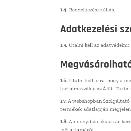
1.4.
Rendelkezésre állás.
Adatkezelési sz
1.5.
Utalni kell az adatvédelmi 
Megvásárolható
1.6.
Utalni kell arra, hogy a m
tartalmazzák-e az Áfát. Tartalm
1.7.
A webshopban Szolgáltató ré
termékek adatlapján megjelenít
1.8.
Amennyiben akciós ár kerül
időtartamáról.