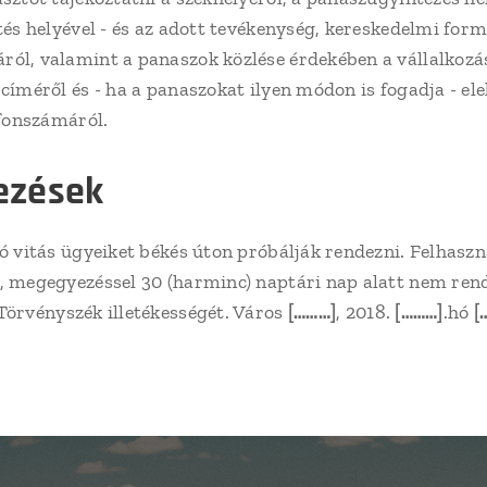
ítés helyével - és az adott tevékenység, kereskedelmi fo
ról, valamint a panaszok közlése érdekében a vállalkozás
címéről és - ha a panaszokat ilyen módon is fogadja - ele
efonszámáról.
ezések
 vitás ügyeiket békés úton próbálják rendezni. Felhaszná
ó, megegyezéssel 30 (harminc) naptári nap alatt nem ren
örvényszék illetékességét. Város
[………]
, 2018.
[………]
.hó
[