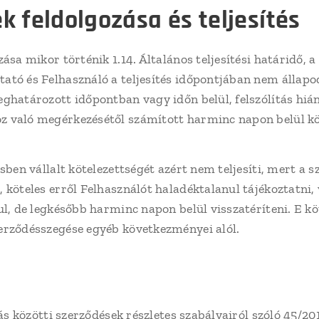
 feldolgozása és teljesítés
sa mikor történik 1.14. Általános teljesítési határidő, a
ató és Felhasználó a teljesítés időpontjában nem állapo
eghatározott időpontban vagy időn belül, felszólítás hi
 való megérkezésétől számított harminc napon belül köt
sben vállalt kötelezettségét azért nem teljesíti, mert a
 köteles erről Felhasználót haladéktalanul tájékoztatni,
ul, de legkésőbb harminc napon belül visszatéríteni. E köt
erződésszegése egyéb következményei alól.
ás közötti szerződések részletes szabályairól szóló 45/201