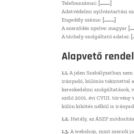
Telefonszámai:
[………]
Adatvédelmi nyilvántartási s
Engedély száma:
[………]
A szerződés nyelve: magyar
[…
A tárhely-szolgáltató adatai:
[
Alapvető rende
1.1.
A jelen Szabályzatban nem 
irányadó, különös tekintettel a
kereskedelmi szolgáltatások, 
szóló 2001. évi CVIII. törvény
külön kikötés nélkül is irányad
1.2.
Hatály, az ÁSZF módosítás
1.3.
A webshop, mint szerzői jo