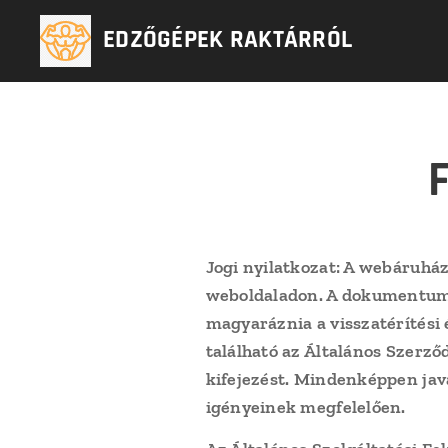
EDZŐGÉPEK RAKTÁRRÓL
Jogi nyilatkozat: A webáruház
weboldaladon. A dokumentum m
magyaráznia a visszatérítési
található az Általános Szerző
kifejezést. Mindenképpen java
igényeinek megfelelően.