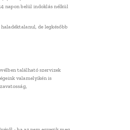
4 napon belül indoklás nélkül
 haladéktalanul, de legkésőbb
vélben található szervizek
ségeink valamelyikén is
szavatosság,
lyéről - ha az nem egyezik meg