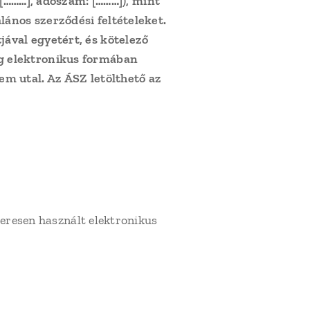
[………]
, adószám:
[………]
), mint
lános szerződési feltételeket.
ával egyetért, és kötelező
g elektronikus formában
m utal. Az ÁSZ letölthető az
zeresen használt elektronikus