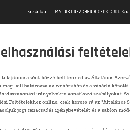
Kezdőlap
MATRIX PREACHER BICEPS CURL Scott 
Felhasználási feltétele
 tulajdonosaként közzé kell tenned az Általános Szerző
eg kell határozza az webáruház és a vásárló közötti ka
 és visszavonási irányelvekre vonatkozó szabályokat. S
dési Feltételekhez online, csak keress rá az "Általános 
soljuk jogi tanácsadás igénybevételét és a sablon módo