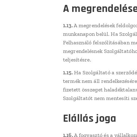
A megrendelések
1.13.
A megrendelések feldolgozá
munkanapon belül. Ha Szolgált
Felhasználó felszólításában m
megrendelésnek Szolgáltatóhoz
teljesítésre.
1.15.
Ha Szolgáltató a szerződé
termék nem áll rendelkezésére,
fizetett összeget haladéktalan
Szolgáltatót nem mentesíti sz
Elállás joga
1.16.
A fogyasztó és a vállalkoz