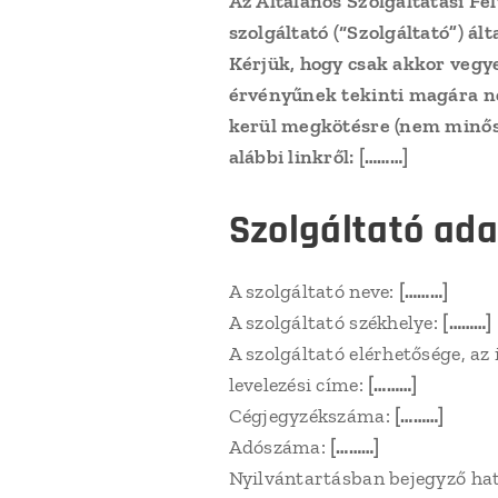
Az Általános Szolgáltatási Fe
szolgáltató (“Szolgáltató”) á
Kérjük, hogy csak akkor vegy
érvényűnek tekinti magára n
kerül megkötésre (nem minősü
alábbi linkről:
[………]
Szolgáltató ada
A szolgáltató neve:
[………]
A szolgáltató székhelye:
[………]
A szolgáltató elérhetősége, az
levelezési címe:
[………]
Cégjegyzékszáma:
[………]
Adószáma:
[………]
Nyilvántartásban bejegyző hat