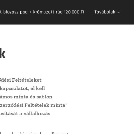
bicepsz pad + krómozott rúd 120.000 Ft
Továbbiak
k
dési Feltételeket
pcsolatot, el kell
zámos minta és sablon
Szerződési Feltételek minta"
sítását a vállalkozás