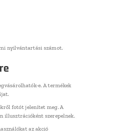
lmi nyilvántartási számot.
re
megvásárolhatók-e. A termékek
jat.
ről fotót jelenítet meg. A
n illusztrációként szerepelnek.
használókat az akció