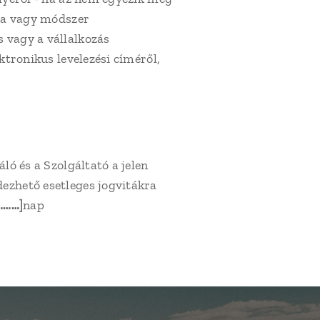
rma vagy módszer
 vagy a vállalkozás
ktronikus levelezési címéről,
ló és a Szolgáltató a jelen
dezhető esetleges jogvitákra
………]
nap