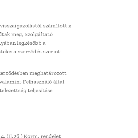
 visszaigazolástól számított x
dtak meg, Szolgáltató
ányában legkésőbb a
eles a szerződés szerinti
 szerződésben meghatározott
 valamint Felhasználó által
elezettség teljesítése
4. (II.26.) Korm. rendelet