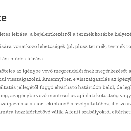
te
etes leírása, a bejelentkezésről a termék kosárba helyezé
ására vonatkozó lehetőségek (pl. plusz termék, termék tör
ítási módok leírása
öteles az igénybe vevő megrendelésének megérkezését az
nul visszaigazolni. Amennyiben e visszaigazolás az igé
áltatás jellegétől függő elvárható határidőn belül, de le
eg, az igénybe vevő mentesül az ajánlati kötöttség vagy
szaigazolása akkor tekintendő a szolgáltatóhoz, illetve 
ára hozzáférhetővé válik. A fenti szabályoktól eltérhet