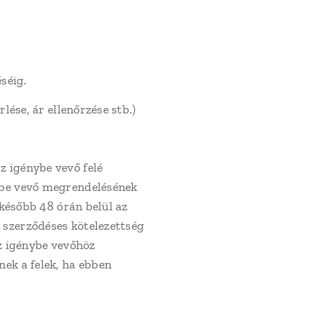
séig.
lése, ár ellenőrzése stb.)
 igénybe vevő felé
nybe vevő megrendelésének
gkésőbb 48 órán belül az
 szerződéses kötelezettség
az igénybe vevőhöz
nek a felek, ha ebben