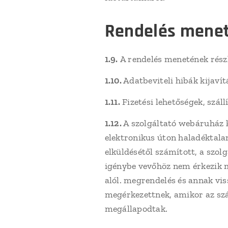
Rendelés mene
1.9.
A rendelés menetének részl
1.10.
Adatbeviteli hibák kijavít
1.11.
Fizetési lehetőségek, száll
1.12.
A szolgáltató webáruház k
elektronikus úton haladéktala
elküldésétől számított, a szolg
igénybe vevőhöz nem érkezik m
alól. megrendelés és annak vis
megérkezettnek, amikor az szám
megállapodtak.