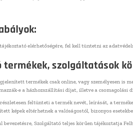
abályok:
tájékoztató elérhetőségére, fel kell tüntetni az adatvéde
 termékek, szolgáltatások kö
egjelenített termékek csak online, vagy személyesen is 
azzák-e a házhozszállítási díjat, illetve a csomagolási dí
szletesen feltünteti a termék nevét, leírását, a termékek
ett képek eltérhetnek a valóságostól, bizonyos esetekbe
 bevezetésre, Szolgáltató teljes körűen tájékoztatja Fel