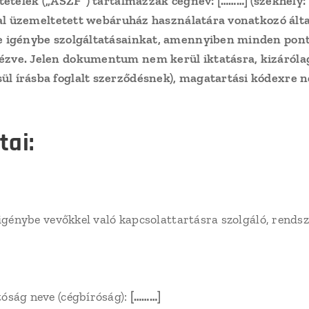
ltételek („ÁSZF”) tartalmazzák cégnév:
[………]
(székhely:
ltal üzemeltetett webáruház használatára vonatkozó álta
e igénybe szolgáltatásainkat, amennyiben minden pontj
ézve. Jelen dokumentum nem kerül iktatásra, kizáróla
l írásba foglalt szerződésnek), magatartási kódexre ne
tai:
 igénybe vevőkkel való kapcsolattartásra szolgáló, rends
óság neve (cégbíróság):
[………]